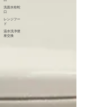
洗面水栓蛇
口
レンジフー
ド
温水洗浄便
座交換