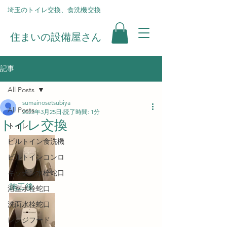
​埼玉のトイレ交換、食洗機交換
住まいの設備屋さん
記事
All Posts
sumainosetsubiya
All Posts
2023年3月25日
読了時間: 1分
トイレ交換
トイレ
ビルトイン食洗機
ビルトインコンロ
キッチン水栓蛇口
施工後
浴室水栓蛇口
洗面水栓蛇口
レンジフード