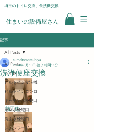
​埼玉のトイレ交換、食洗機交換
住まいの設備屋さん
記事
All Posts
sumainosetsubiya
All Posts
2024年3月10日
読了時間: 1分
洗浄便座交換
トイレ
ビルトイン食洗機
ビルトインコンロ
キッチン水栓蛇口
施工後
浴室水栓蛇口
洗面水栓蛇口
レンジフード